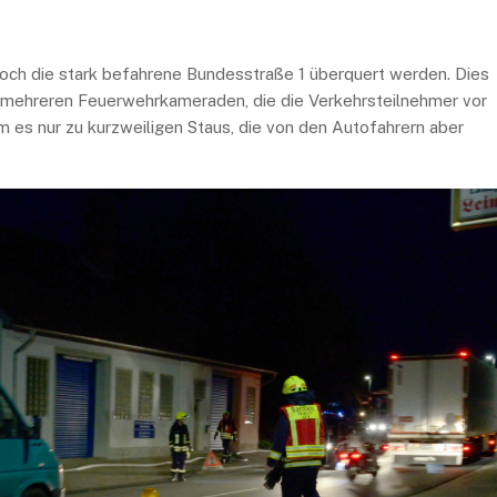
och die stark befahrene Bundesstraße 1 überquert werden. Dies
 mehreren Feuerwehrkameraden, die die Verkehrsteilnehmer vor
es nur zu kurzweiligen Staus, die von den Autofahrern aber