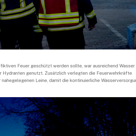
iktiven Feuer geschützt werden sollte, war ausreichend Wasser
er Hydranten genutzt. Zusätzlich verlegten die Feuerwehrkräfte
r nahegelegenen Leine, damit die kontinuierliche Wasserversorgu