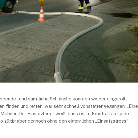
 beendet und sämtliche Schläuche konnten wieder eingerollt
n finden und retten, war sehr schnell vonstattengegangen. „Eine
Mehner. Der Einsatzleiter weiß, dass es im Ernstfall auf jede
 zügig aber dennoch ohne den eigentlichen „Einsatzstress“