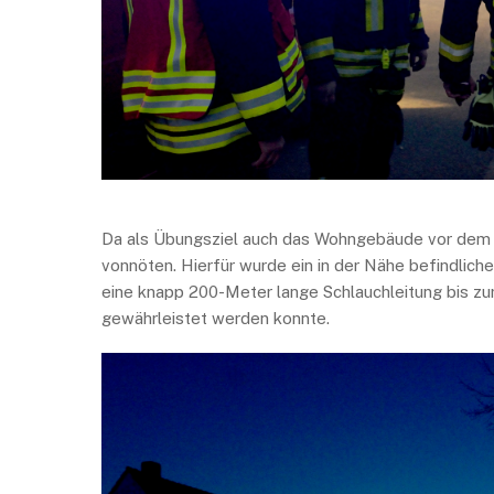
Da als Übungsziel auch das Wohngebäude vor dem f
vonnöten. Hierfür wurde ein in der Nähe befindlich
eine knapp 200-Meter lange Schlauchleitung bis zu
gewährleistet werden konnte.