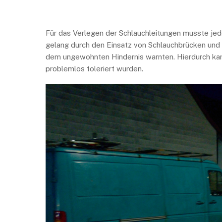
Für das Verlegen der Schlauchleitungen musste jed
gelang durch den Einsatz von Schlauchbrücken und
dem ungewohnten Hindernis warnten. Hierdurch kam 
problemlos toleriert wurden.