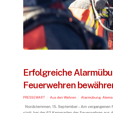
Erfolgreiche Alarmüb
Feuerwehren bewähren 
Aus den Wehren
Alarmübung
,
Atems
PRESSEWART
Nordstemmen, 15. September – Am vergangenen F
statt, bei der 62 Kameraden der Feuerwehren aus