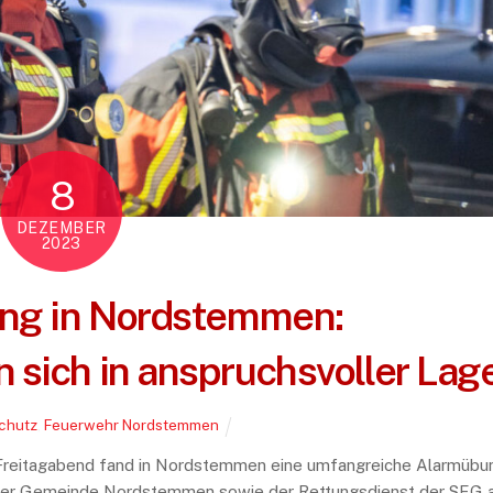
8
DEZEMBER
2023
ung in Nordstemmen:
sich in anspruchsvoller Lag
chutz
,
Feuerwehr Nordstemmen
reitagabend fand in Nordstemmen eine umfangreiche Alarmübu
 der Gemeinde Nordstemmen sowie der Rettungsdienst der SEG 