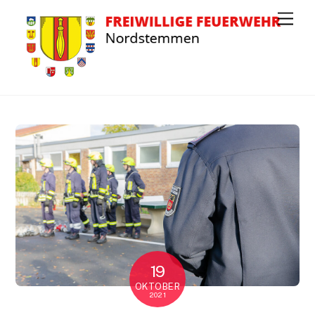
Men
19
OKTOBER
2021