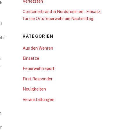
Verletzten
ch
Containerbrand in Nordstemmen – Einsatz
für die Ortsfeuerwehr am Nachmittag
t
KATEGORIEN
ehr
Aus den Wehren
Einsätze
e
e
Feuerwehrreport
First Responder
Neuigkeiten
Veranstaltungen
n
r