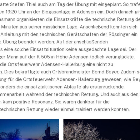
atte Stefan Thiel auch am Tag der Übung mit eingeplant. So traf
 19:20 Uhr an der Biogasanlage in Adensen ein. Doch danach gi
desmann organisierten die Einsatzkräfte die technische Rettung d
0 Minuten aus seiner misslichen Lage. Anschließend konnten sich
Anleitung mit den technischen Gerätschaften der Rössinger ein
ie Übung beendet werden. Auf der anschließenden
 eine solche Einsatzsituation keine ausgedachte Lage sei. Der
ger Mann auf der K 505 in Höhe Adensen tödlich verunglückte,
 die Ortsfeuerwehr Adensen-Hallerburg eine nicht zu
n. Dies bekräftigte auch Ortsbrandmeister Bernd Beyer. Zudem s
Übung für die Ortsfeuerwehr Adensen-Hallerburg gewesen, wie Be
onders die einsatztaktischen Abläufe als erstanrückende
mmenarbeit während der technischen Rettung. Und auch aus den
kam positive Resonanz. Sie waren dankbar für die
technischen Rettung wieder einmal trainiert werden konnten.