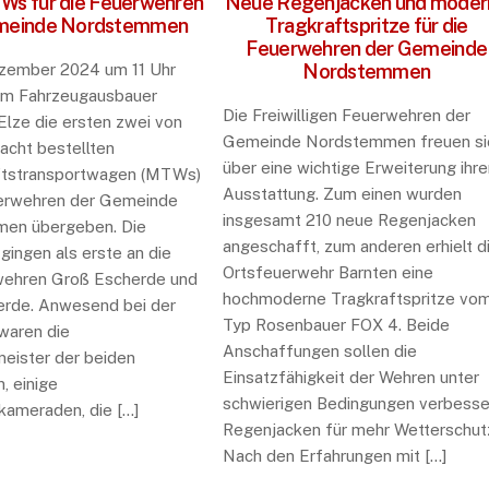
s für die Feuerwehren
Neue Regenjacken und moder
meinde Nordstemmen
Tragkraftspritze für die
Feuerwehren der Gemeinde
zember 2024 um 11 Uhr
Nordstemmen
im Fahrzeugausbauer
Die Freiwilligen Feuerwehren der
 Elze die ersten zwei von
Gemeinde Nordstemmen freuen si
acht bestellten
über eine wichtige Erweiterung ihre
tstransportwagen (MTWs)
Ausstattung. Zum einen wurden
uerwehren der Gemeinde
insgesamt 210 neue Regenjacken
en übergeben. Die
angeschafft, zum anderen erhielt d
gingen als erste an die
Ortsfeuerwehr Barnten eine
wehren Groß Escherde und
hochmoderne Tragkraftspritze vo
erde. Anwesend bei der
Typ Rosenbauer FOX 4. Beide
waren die
Anschaffungen sollen die
eister der beiden
Einsatzfähigkeit der Wehren unter
, einige
schwierigen Bedingungen verbesse
ameraden, die […]
Regenjacken für mehr Wetterschut
Nach den Erfahrungen mit […]