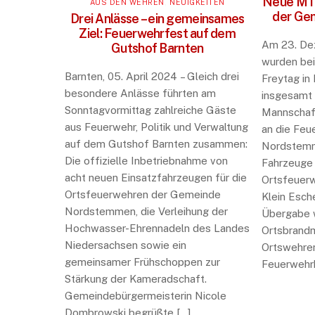
Neue MTW
AUS DEN WEHREN
,
NEUIGKEITEN
der Ge
Drei Anlässe – ein gemeinsames
Ziel: Feuerwehrfest auf dem
Am 23. De
Gutshof Barnten
wurden be
Barnten, 05. April 2024 – Gleich drei
Freytag in
besondere Anlässe führten am
insgesamt 
Sonntagvormittag zahlreiche Gäste
Mannschaf
aus Feuerwehr, Politik und Verwaltung
an die Fe
auf dem Gutshof Barnten zusammen:
Nordstemm
Die offizielle Inbetriebnahme von
Fahrzeuge 
acht neuen Einsatzfahrzeugen für die
Ortsfeuer
Ortsfeuerwehren der Gemeinde
Klein Esch
Nordstemmen, die Verleihung der
Übergabe 
Hochwasser-Ehrennadeln des Landes
Ortsbrandm
Niedersachsen sowie ein
Ortswehren
gemeinsamer Frühschoppen zur
Feuerwehrk
Stärkung der Kameradschaft.
Gemeindebürgermeisterin Nicole
Dombrowski begrüßte […]