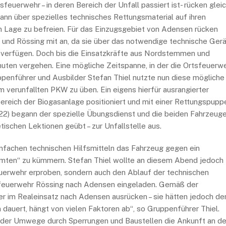
uerwehr – in deren Bereich der Unfall passiert ist- rücken glei
ann über spezielles technisches Rettungsmaterial auf ihren
en Lage zu befreien. Für das Einzugsgebiet von Adensen rücken
nd Rössing mit an, da sie über das notwendige technische Gerä
) verfügen. Doch bis die Einsatzkräfte aus Nordstemmen und
uten vergehen. Eine mögliche Zeitspanne, in der die Ortsfeuerw
uppenführer und Ausbilder Stefan Thiel nutzte nun diese mögliche
 verunfallten PKW zu üben. Ein eigens hierfür ausrangierter
ereich der Biogasanlage positioniert und mit einer Rettungspupp
2022) begann der spezielle Übungsdienst und die beiden Fahrzeug
tischen Lektionen geübt – zur Unfallstelle aus.
fachen technischen Hilfsmitteln das Fahrzeug gegen ein
mten“ zu kümmern. Stefan Thiel wollte an diesem Abend jedoch
uerwehr erproben, sondern auch den Ablauf der technischen
sfeuerwehr Rössing nach Adensen eingeladen. Gemäß der
r im Realeinsatz nach Adensen ausrücken – sie hätten jedoch de
dauert, hängt von vielen Faktoren ab“, so Gruppenführer Thiel.
 oder Umwege durch Sperrungen und Baustellen die Ankunft an de