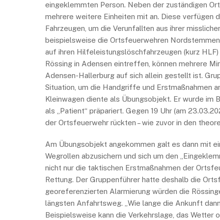
eingeklemmten Person. Neben der zuständigen Ortsfe
mehrere weitere Einheiten mit an. Diese verfügen d
Fahrzeugen, um die Verunfallten aus ihrer misslich
beispielsweise die Ortsfeuerwehren Nordstemmen u
auf ihren Hilfeleistungslöschfahrzeugen (kurz HLF
Rössing in Adensen eintreffen, können mehrere Min
Adensen-Hallerburg auf sich allein gestellt ist. Gr
Situation, um die Handgriffe und Erstmaßnahmen am
Kleinwagen diente als Übungsobjekt. Er wurde im B
als „Patient“ präpariert. Gegen 19 Uhr (am 23.03.
der Ortsfeuerwehr rückten – wie zuvor in den theore
Am Übungsobjekt angekommen galt es dann mit ein
Wegrollen abzusichern und sich um den „Eingeklem
nicht nur die taktischen Erstmaßnahmen der Ortsfe
Rettung. Der Gruppenführer hatte deshalb die Ort
georeferenzierten Alarmierung würden die Rössinge
längsten Anfahrtsweg. „Wie lange die Ankunft dann 
Beispielsweise kann die Verkehrslage, das Wetter