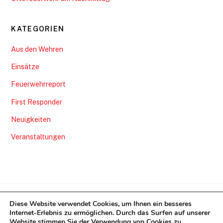
KATEGORIEN
Aus den Wehren
Einsätze
Feuerwehrreport
First Responder
Neuigkeiten
Veranstaltungen
Diese Website verwendet Cookies, um Ihnen ein besseres
Gemeindefeuerwehr Nordstemmen
Internet-Erlebnis zu ermöglichen. Durch das Surfen auf unserer
Website stimmen Sie der Verwendung von Cookies zu.