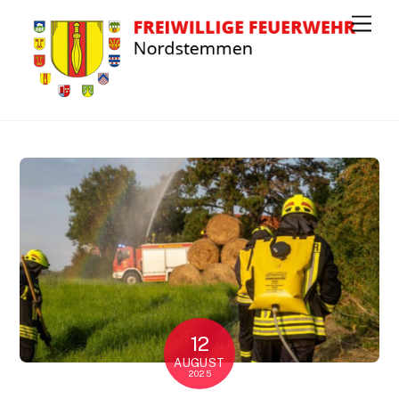
Men
12
AUGUST
2025