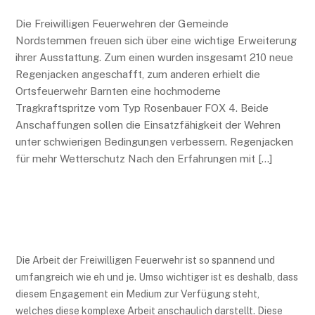
Die Arbeit der Freiwilligen Feuerwehr ist so spannend und
umfangreich wie eh und je. Umso wichtiger ist es deshalb, dass
diesem Engagement ein Medium zur Verfügung steht,
welches diese komplexe Arbeit anschaulich darstellt. Diese
Seite ermöglicht daher einen umfangreichen Einblick in dieses
spannende, ehrenamtliche Tätigkeitsfeld und ist deshalb das
künftige, repräsentative Medium der Freiwilligen Feuerwehr
Nordstemmen.
Entdecken Sie die neun Ortsfeuerwehren der Gemeinde einmal
aus einer ganz anderen Perspektive. Zahlreiche Bilder, kurze
und informative Texte sowie ein ansprechendes Layout
versprechen einen ganz besonderen Einblick hinter die
Kulissen der täglichen Feuerwehrarbeit.
NEUESTE BEITRÄGE