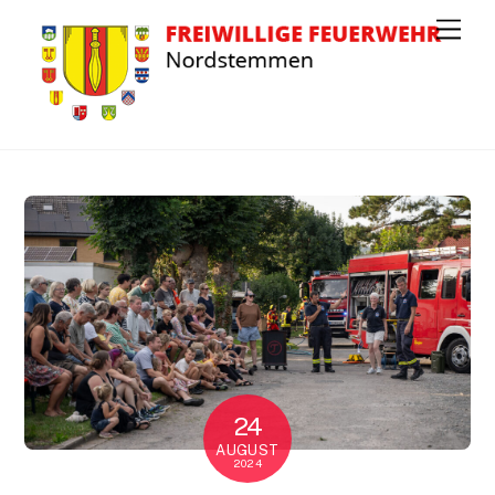
Men
24
AUGUST
2024