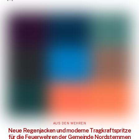
AUS DEN WEHREN
Neue Regenjacken und moderne Tragkraftspritze
für die Feuerwehren der Gemeinde Nordstemmen
Die Freiwilligen Feuerwehren der Gemeinde
Nordstemmen freuen sich über eine wichtige Erweiterung
ihrer Ausstattung. Zum einen wurden insgesamt 210 neue
Regenjacken angeschafft, zum anderen erhielt die
Ortsfeuerwehr Barnten eine hochmoderne
Tragkraftspritze vom Typ Rosenbauer FOX 4. Beide
Anschaffungen sollen die Einsatzfähigkeit der Wehren
unter schwierigen Bedingungen verbessern. Regenjacken
für mehr Wetterschutz Nach den Erfahrungen mit […]