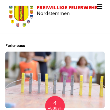
M
e
n
u
Ferienpass
4
AUGUST