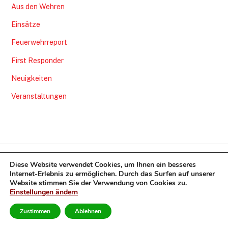
Aus den Wehren
Einsätze
Feuerwehrreport
First Responder
Neuigkeiten
Veranstaltungen
Diese Website verwendet Cookies, um Ihnen ein besseres
Gemeindefeuerwehr Nordstemmen
Internet-Erlebnis zu ermöglichen. Durch das Surfen auf unserer
Website stimmen Sie der Verwendung von Cookies zu.
©
Gemeindefeuerwehr Nordstemmen
2026
Einstellungen ändern
Powered by
WordPress
•
Themify WordPress Themes
B
a
Zustimmen
Ablehnen
c