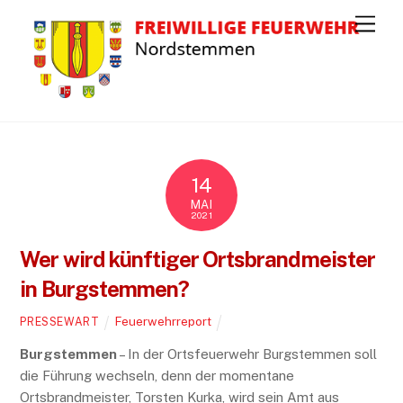
M
e
n
u
14
MAI
2021
Wer wird künftiger Ortsbrandmeister
in Burgstemmen?
Feuerwehrreport
PRESSEWART
Burgstemmen
– In der Ortsfeuerwehr Burgstemmen soll
die Führung wechseln, denn der momentane
Ortsbrandmeister, Torsten Kurka, wird sein Amt aus