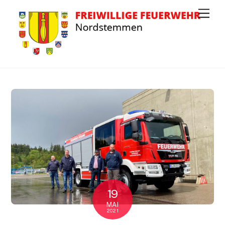
Men
19
MAI
2021